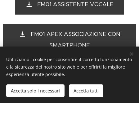
FM01 ASSISTENTE VOCALE
FM01 APEX ASSOCIAZIONE CON
SMARTPHONE
Utilizziamo i cookie per consentire il corretto funzionamento
e la sicurezza del nostro sito web e per offrirti la migliore
esperienza utente possibile.
FM01 APEX FUNZIONE RADIO FM
Accetta solo i necessari
Accetta tutti
JFM Helmets / FM by Fimez / Revival S.R.L 2019 Tutti i diritti
riservati. P.IVA 07295831213
Cookies
Lingue